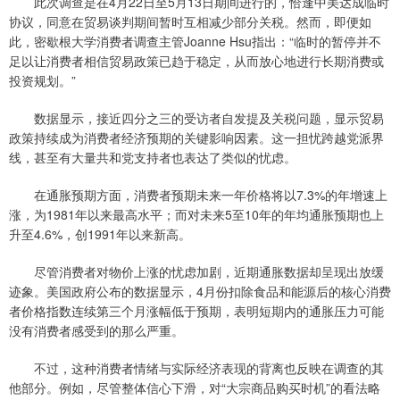
此次调查是在4月22日至5月13日期间进行的，恰逢中美达成临时
协议，同意在贸易谈判期间暂时互相减少部分关税。然而，即便如
此，密歇根大学消费者调查主管Joanne Hsu指出：“临时的暂停并不
足以让消费者相信贸易政策已趋于稳定，从而放心地进行长期消费或
投资规划。”
数据显示，接近四分之三的受访者自发提及关税问题，显示贸易
政策持续成为消费者经济预期的关键影响因素。这一担忧跨越党派界
线，甚至有大量共和党支持者也表达了类似的忧虑。
在通胀预期方面，消费者预期未来一年价格将以7.3%的年增速上
涨，为1981年以来最高水平；而对未来5至10年的年均通胀预期也上
升至4.6%，创1991年以来新高。
尽管消费者对物价上涨的忧虑加剧，近期通胀数据却呈现出放缓
迹象。美国政府公布的数据显示，4月份扣除食品和能源后的核心消费
者价格指数连续第三个月涨幅低于预期，表明短期内的通胀压力可能
没有消费者感受到的那么严重。
不过，这种消费者情绪与实际经济表现的背离也反映在调查的其
他部分。例如，尽管整体信心下滑，对“大宗商品购买时机”的看法略