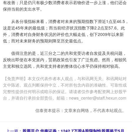
有改善；只是仍只有极少数消费者表示若物价进一步上涨，他们还会
保持当前的支出水平。
从各分项指标来看，消费者对未来的预期指数下滑近1点至46.5，
这是近45年来的最低值；而当前经济状况指数下降2.2点至57.6。此
外，消费者对自身财务状况的评价也大幅走低，创下2009年以来新
低；而对未来财务的预期则降至历史最低点。
值得注意的是，近三分之二的共和党受访者自发提及关税问题，
反映出即使在本党派内，贸易政策也引发了广泛焦虑。然而，相较民
主党和独立选民，共和党支持者的整体信心水平仍保持相对较高。
【免责声明】本文仅代表作者本人观点，与和讯网无关。和讯网站对
文中陈述、观点判断保持中立，不对所包含内容的准确性、可靠性或
完整性提供任何明示或暗示的保证。请读者仅作参考配资网上炒股平
台，并请自行承担全部责任。邮箱：news_center@staff.hexun.com
信泰资本提示：文章来自网络，不代表本站观点。
上一篇：
股票开户 华泰证券：1242.7万股A股限制性股票将于5月