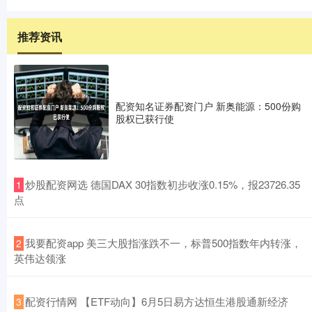
推荐资讯
配资知名证券配资门户 新奥能源：500份购
股权已获行使
​炒股配资网选 德国DAX 30指数初步收涨0.15%，报23726.35
1
点
​我要配资app 美三大股指涨跌不一，标普500指数年内转涨，
2
英伟达领涨
​配资行情网 【ETF动向】6月5日易方达恒生港股通新经济
3