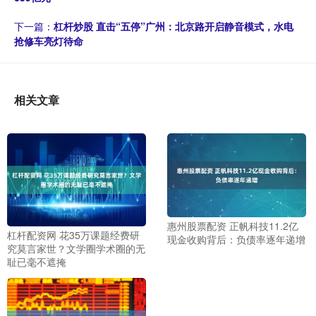
下一篇：
杠杆炒股 直击“五停”广州：北京路开启静音模式，水电
抢修车亮灯待命
相关文章
惠州股票配资 正帆科技11.2亿
杠杆配资网 花35万课题经费研
现金收购背后：负债率逐年递增
究莫言家世？文学圈学术圈的无
耻已毫不遮掩