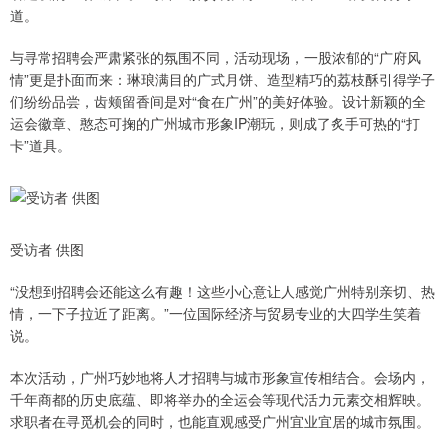
道。
与寻常招聘会严肃紧张的氛围不同，活动现场，一股浓郁的“广府风
情”更是扑面而来：琳琅满目的广式月饼、造型精巧的荔枝酥引得学子
们纷纷品尝，齿颊留香间是对“食在广州”的美好体验。设计新颖的全
运会徽章、憨态可掬的广州城市形象IP潮玩，则成了炙手可热的“打
卡”道具。
受访者 供图
“没想到招聘会还能这么有趣！这些小心意让人感觉广州特别亲切、热
情，一下子拉近了距离。”一位国际经济与贸易专业的大四学生笑着
说。
本次活动，广州巧妙地将人才招聘与城市形象宣传相结合。会场内，
千年商都的历史底蕴、即将举办的全运会等现代活力元素交相辉映。
求职者在寻觅机会的同时，也能直观感受广州宜业宜居的城市氛围。