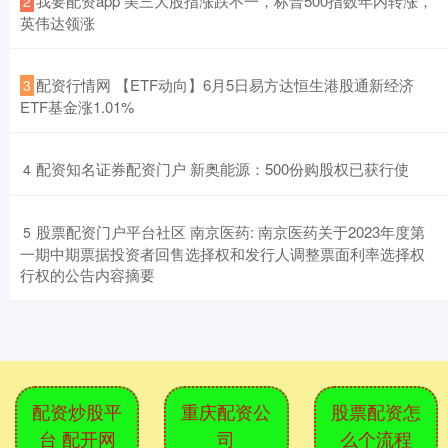
​我要配资app 美三大股指涨跌不一，标普500指数年内转涨，
2
英伟达领涨
​配资行情网 【ETF动向】6月5日易方达恒生港股通新经济
3
ETF基金涨1.01%
​配资知名证券配资门户 新奥能源：500份购股权已获行使
4
​股票配资门户平台社区 南京医药: 南京医药关于2023年度第
5
一期中期票据投资者回售选择权和发行人调整票面利率选择权
行权的公告内容摘要
配资炒股平
重庆配资公
股票配资怎
台 配开网
司
么个流程