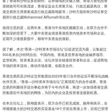
集了香港和沙特众多的财经、证券领域的关键人物。香港方面包括香
港财政司司长陈茂波，香港证监会主席黄天祐、行政总裁梁凤仪，香
港交易所主席唐家成及行政总裁陈翊庭等；沙特方面则有沙特证券交
易所行政总裁Mohammed AlRumaih等出席。
值得注意的是，近两年来，香港与中东地区频频互动，在双方合作不
断加深的背景下，大量中东资金借道香港投资内地资本市场和企业。
近期不少港股新股中，都有中东资金的身影。
据了解，本次“香港—沙特资本市场论坛”以促进交流为题，云集超过
500名来自沙特阿拉伯、中国内地、香港及世界各地的金融界领导、
监管机构、投资者及企业。论坛亦旨在链接投资者和企业，促进两地
市场的资本流动，推动市场发展、创新及合作。
香港交易所及沙特证交所集团自2023年签订合作协议后不断深化战略
伙伴关系，“香港—沙特资本市场论坛”正展现双方的合作成果。香港
交易所利雅得开设办事处亦将于今年内开幕，将进一步加强香港交易
所集团在中东地区的网络，为区内的企业及投资者连接新机遇。
在本次论坛上，陈翊庭表示，双方合作已初见成效。她举例表示，全
球规模最大的沙特交易所买卖基金18个月前在香港上市，目前已管理