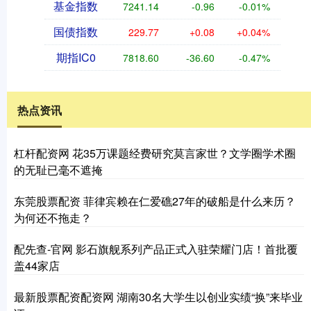
基金指数
7241.14
-0.96
-0.01%
国债指数
229.77
+0.08
+0.04%
期指IC0
7818.60
-36.60
-0.47%
热点资讯
杠杆配资网 花35万课题经费研究莫言家世？文学圈学术圈
的无耻已毫不遮掩
东莞股票配资 菲律宾赖在仁爱礁27年的破船是什么来历？
为何还不拖走？
配先查-官网 影石旗舰系列产品正式入驻荣耀门店！首批覆
盖44家店
最新股票配资配资网 湖南30名大学生以创业实绩“换”来毕业