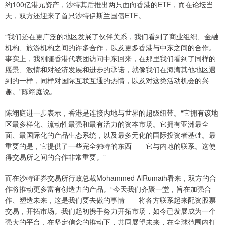
约100亿港元资产，沙特其后推出两只面向香港的ETF，而在论坛当
天，双方还迎来了首只沙特伊斯兰国债ETF。
“我们还在更广泛的地区发展了伙伴关系，我们看到了商业组织、金融
机构、旅游机构之间的许多合作，以及更多香港与中东之间的合作。
事实上，我刚随香港代表团访问中东回来，在那里我们看到了同样的
愿景、激情和对经济发展和进步的承诺，就像我们在海湾其他地区遇
到的一样，同样对国际互联互通的热情，以及对这类活动机会的兴
趣。”陈翊庭说。
陈翊庭进一步表示，香港是连接内地与世界的超级纽带。“它拥有该地
区最多样化、流动性最强和最有活力的资本市场。它拥有亚洲最全
面、最国际化的产品生态系统，以及最多元化的国际投资者基础。最
重要的是，它提供了一些完全独特的东西——它与内地的联系。这使
得交易所之间的合作非常重要。”
而在沙特证券交易所行政总裁Mohammed AlRumaih看来，双方的合
作将推动更多富有创造力的产品。“今天我们齐聚一堂，旨在加强合
作、塑造未来，这是我们要去做的事情——将各方联系起来配资股票
交易，开拓市场。我们起初携手努力开拓市场，如今已发展成为一个
强大的平台，在坚定信念的推动下，共同展望未来，在全球范围内打